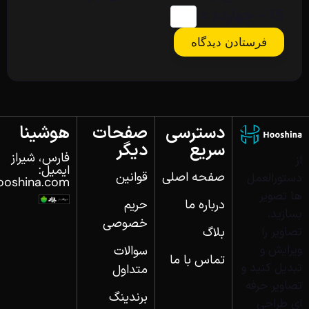
15 − چهارده =
دسترسی
صفحات
هوشینا
سریع
دیگر
فارس، شیراز
از
ایمیل:
صفحه اصلی
قوانین
دستورالعمل‌
ooshina.com
ها تصویر
درباره ما
حریم
بسازید،
خصوصی
بلاگ
تصاویر را
ویرایش و
سوالات
تماس با ما
تبدیل کنید و
متداول
تصاویر حرفه‌
برندینگ
ای طراحی