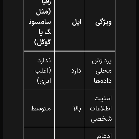
رقبا
(مثل
ویژگی
اپل
سامسون
گ یا
گوگل)
پردازش
ندارد
محلی
دارد
(اغلب
داده‌ها
ابری)
امنیت
اطلاعات
بالا
متوسط
شخصی
ادغام