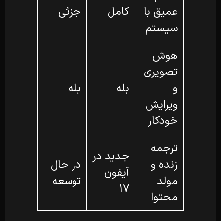
عمیق با
کامل
جزئی
سیستم
هوش
تصویری
و
بله
بله
ویرایش
خودکار
ترجمه
جدید در
زنده و
در حال
آیفون
مولد
توسعه
۱۷
محتوا