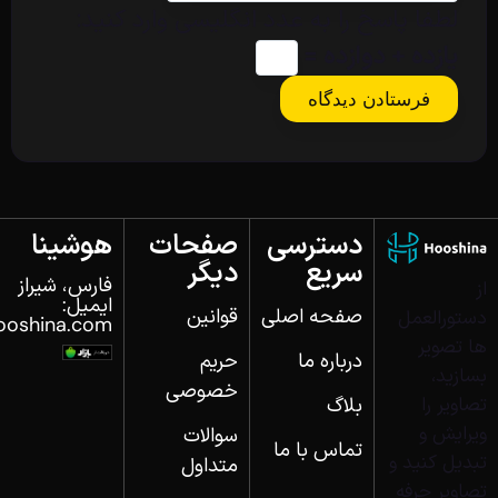
لطفا پاسخ را به عدد انگلیسی وارد کنید:
یازده + دوازده =
دسترسی
صفحات
هوشینا
سریع
دیگر
فارس، شیراز
از
ایمیل:
صفحه اصلی
قوانین
دستورالعمل‌
ooshina.com
ها تصویر
درباره ما
حریم
بسازید،
خصوصی
بلاگ
تصاویر را
ویرایش و
سوالات
تماس با ما
تبدیل کنید و
متداول
تصاویر حرفه‌